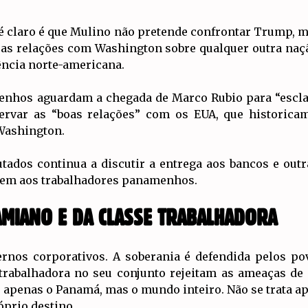
 é claro é que Mulino não pretende confrontar Trump, 
 as relações com Washington sobre qualquer outra naçã
ência norte-americana.
enhos aguardam a chegada de Marco Rubio para “esclar
rvar as “boas relações” com os EUA, que historica
Washington.
utados continua a discutir a entrega aos bancos e out
ncem aos trabalhadores panamenhos.
MIANO E DA CLASSE TRABALHADORA
ernos corporativos. A soberania é defendida pelos po
 trabalhadora no seu conjunto rejeitam as ameaças de
m apenas o Panamá, mas o mundo inteiro. Não se trata ap
óprio destino.