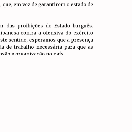
i, que, em vez de garantirem o estado de
r das proibições do Estado burguês.
ibanesa contra a ofensiva do exército
este sentido, esperamos que a presença
da de trabalho necessária para que as
nsão e organização no país.
IR PARA
TOPO