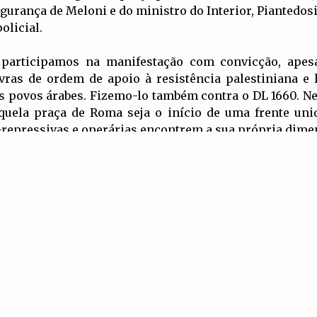
egurança de Meloni e do ministro do Interior, Piantedos
olicial.
 participamos na manifestação com convicção, apesa
ras de ordem de apoio à resistência palestiniana e l
is povos árabes. Fizemo-lo também contra o DL 1660. N
quela praça de Roma seja o início de uma frente uni
i-repressivas e operárias encontrem a sua própria dime
Artigos Relacionados