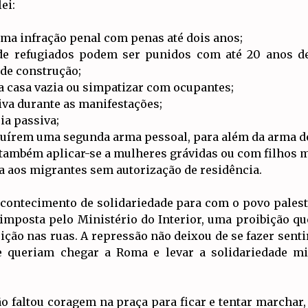
ei:
uma infração penal com penas até dois anos;
 de refugiados podem ser punidos com até 20 anos d
 de construção;
a casa vazia ou simpatizar com ocupantes;
tiva durante as manifestações;
ia passiva;
ssuírem uma segunda arma pessoal, para além da arma de 
também aplicar-se a mulheres grávidas ou com filhos m
da aos migrantes sem autorização de residência.
acontecimento de solidariedade para com o povo palesti
imposta pelo Ministério do Interior, uma proibição q
ição nas ruas. A repressão não deixou de se fazer sent
 queriam chegar a Roma e levar a solidariedade mil
o faltou coragem na praça para ficar e tentar marchar